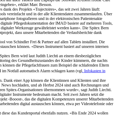
 eingeben», erklärt Marc Besson.
 dank des Projekts «Trajectoires», das seit zwei Jahren läuft:
 Tools vereinfacht und in der alle Klientendaten zusammenlaufen. Über
rtphone fotografieren und in der elektronischen Patientenakte
e digitale Pflegedokumentation der IMAD basiere auf mehreren Tools,
lfe digitaler Werkzeuge gewährleistet werden kann». Die Spitex Bern
tprojekt, dass unsere Mitarbeitenden die Verlaufsberichte dank
l von Schindler Frei & Partner auf allen Tablets installiert. Die
ustauschen können. «Dieses Instrument basiert auf unseren internen
Spitex Bern wird laut Judith Liechti an einem diesbezüglichen
itoring des Gesundheitszustandes der Kinder kümmern, die nachts
 können die Pflegefachfrauen zum Beispiel die schlafenden Eltern
I im Notfall automatisch Alarm schlagen kann (vgl
. Infokasten in
n. Dank einer App können die Klientinnen und Klienten und ihre
und News hochladen, und ab Herbst 2024 sind auch Rechnungen und
deren Spitex-Organisationen übernommen wurde», sagt Judith Liechti.
igitaler Instrumente bedeutsam macht. Seit zwei Jahren setzt die
ekt ‹Booost›, das die digitalen Kompetenzen unserer Mitarbeitenden
rbeitenden digital austauschen können, etwa per Videotelefonie oder
it diese das Kundenportal ebenfalls nutzen. «Bis Ende 2024 wollen