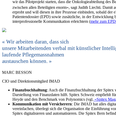
wir das Pilotprojekt starten, dass die Onkologie­abteilung des 
zwischen allen Beteiligten enorm», sagt Judith Liechti. Damit 
erprobt und will diesen in ihre Prozesse einbinden, sobald der
Patientendossier (EPD) sowie zusätzliche, in der Entwicklung 
interprofessionelle Kommunikation erleichtern (
mehr zum EPD i
Wir arbeiten daran, dass sich
unsere Mitarbeitenden verbal mit künstlicher Intell
laufende Pflegemassnahmen
austauschen können.
MARC BESSON
CIO und Direktionsmitglied IMAD
Finanzbuchhaltung
: Auch die Finanzbuchhaltung der Spitex wi
Darstellung von Finanzdaten hilft. Spitex Schweiz empfiehlt 
Heyde und den Benchmark von Polynomics (vgl.
«Spitex Mag
Kommunikation mit Versicherern
: Die IMAD hat alles digi
vereinfachen, überlegt sich die Organisation die Einführung v
Spitex digitalisieren und automatisieren. Die Spitex Bern befi