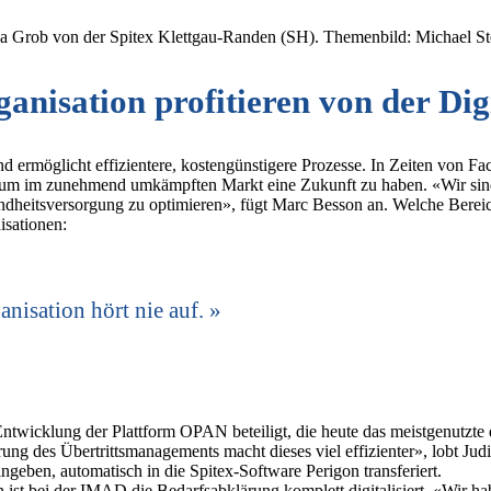
 Lea Grob von der Spitex Klettgau-Randen (SH). Themenbild: Michael S
ganisation profitieren von der Dig
und ermöglicht effizientere, kostengünstigere Prozesse. In Zeiten von F
sen, um im zunehmend umkämpften Markt eine Zukunft zu haben. «Wir sin
sundheitsversorgung zu optimieren», fügt Marc Besson an. Welche Berei
isationen:
anisation hört nie auf.
Entwicklung der Plattform OPAN beteiligt, die heute das meistgenutzte
g des Übertrittsmanagements macht dieses viel effizienter», lobt Judit
ben, automatisch in die Spitex-Software Perigon transferiert.
n ist bei der IMAD die Bedarfsabklärung komplett digitalisiert. «Wir 