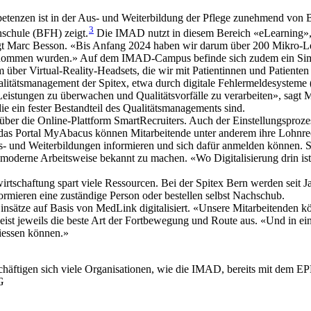
petenzen ist in der Aus- und Weiterbildung der Pflege zunehmend von 
3
schule (BFH) zeigt.
Die IMAD nutzt in diesem Bereich «eLearning», al
gt Marc Besson. «Bis Anfang 2024 haben wir darum über 200 Mikro-Lear
genommen wurden.» Auf dem IMAD-Campus befinde sich zudem ein Simu
über Virtual-Reality-Headsets, die wir mit Patientinnen und Patienten
Qualitätsmanagement der Spitex, etwa durch digitale Fehlermeldesyste
r Leistungen zu überwachen und Qualitätsvorfälle zu verarbeiten», sagt
die ein fester Bestandteil des Qualitätsmanagements sind.
r die Online-Plattform SmartRecruiters. Auch der Einstellungsprozess i
ber das Portal MyAbacus können Mitarbeitende unter anderem ihre Lohnre
us- und Weiterbildungen informieren und sich dafür anmelden können. 
erne Arbeitsweise bekannt zu machen. «Wo Digitalisierung drin ist, so
irtschaftung spart viele Ressourcen. Bei der Spitex Bern werden seit J
rmieren eine zuständige Person oder bestellen selbst Nachschub.
insätze auf Basis von MedLink digitalisiert. «Unsere Mitarbeitenden kö
ist jeweils die beste Art der Fortbewegung und Route aus. «Und in ei
liessen können.»
schäftigen sich viele Organisationen, wie die IMAD, bereits mit dem E
G