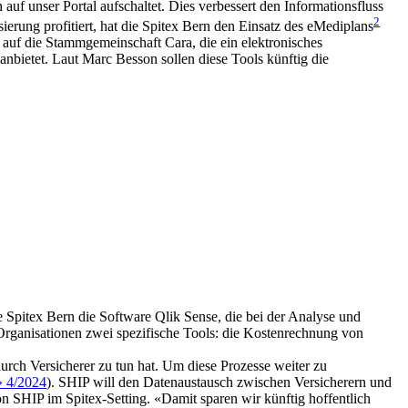
 auf unser Portal aufschaltet. Dies verbessert den Informationsfluss
2
erung profitiert, hat die Spitex Bern den Einsatz des eMediplans
 auf die Stammgemeinschaft Cara, die ein elek­tronisches
nbietet. Laut Marc Besson sollen diese Tools künftig die
ie Spitex Bern die Software Qlik Sense, die bei der Analyse und
Organisationen zwei spezifische Tools: die Kostenrechnung von
rch Versicherer zu tun hat. Um diese Prozesse weiter zu
» 4/2024
). SHIP will den Datenaustausch zwischen Versicherern und
on SHIP im Spitex-Setting. «Damit sparen wir künftig hoffentlich