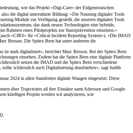
Bedeutung, wie das Projekt «Digi-Care» der Eidgenössischen
so die digital unterstützte Bildung: «Die Nutzung digitaler Tools
ning-Module zur Verfügung gestellt, die unseren digitalen Tools
lationszentrum, das dank neuen Technologien eine hybride,
 im Rahmen eines Pilotprojekts zur Sturzprävention einsetzen.»
me (auch «CIRS» für «Critical Incident Reporting System»). «Die IMAD
 Marc Besson. Die Spitex Bern hat unter anderem die
st stark digitalisiert», berichtet Marc Besson. Bei der Spitex Bern
chnungen einsehen. Zudem hat die Spitex Bern eine digitale Plattform
Schliesslich setzen die IMAD und die Spitex Bern verschiedene
llte schliesslich auch Digitalisierung draufstehen», sagt Judith
anuar 2024 in allen Standorten digitale Waagen eingesetzt. Diese
nnen über Trajectoires all ihre Einsätze samt Adressen und Google-
nem künftigen Projekt werden wir analysieren, wie
PD.