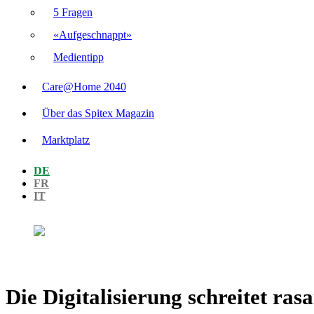
5 Fragen
«Aufgeschnappt»
Medientipp
Care@Home 2040
Über das Spitex Magazin
Marktplatz
DE
FR
IT
Die Digitalisierung schreitet ras