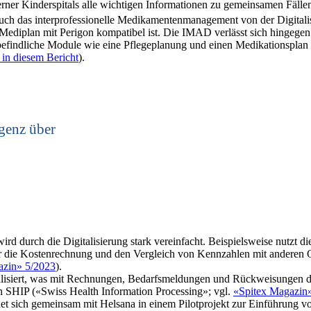
Berner Kinderspitals alle wichtigen ­Informationen zu gemeinsamen Fällen
auch das interprofessionelle Medikamentenmanagement von der Digitalisi
 eMediplan mit Perigon kompatibel ist. Die IMAD verlässt sich hingegen
befindliche Module wie eine Pflegeplanung und einen Medikationsplan a
n diesem Bericht
).
igenz über
rd durch die Digitalisierung stark vereinfacht. Beispielsweise nutzt d
für die Kostenrechnung und den Vergleich von Kennzahlen mit anderen 
azin» 5/2023
).
talisiert, was mit Rechnungen, Bedarfsmeldungen und Rückweisungen du
on SHIP («Swiss Health Information Processing»; vgl.
«Spitex Magazin
ndet sich gemeinsam mit Helsana in einem Pilotprojekt zur Einführung v