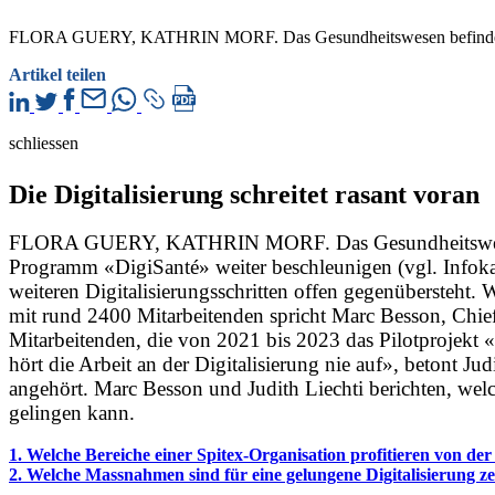
FLORA GUERY, KATHRIN MORF. Das Gesundheitswesen befindet sich 
Artikel teilen
schliessen
Die Digitalisierung schreitet rasant voran
FLORA GUERY, KATHRIN MORF. Das Gesundheitswesen befi
Programm «DigiSanté» weiter beschleunigen (vgl. Infokaste
weiteren Digitalisierungsschritten offen gegenübersteht. 
mit rund 2400 Mitarbeitenden spricht Marc Besson, Chief 
Mitarbeitenden, die von 2021 bis 2023 das Pilotprojekt 
hört die Arbeit an der Digitalisierung nie auf», betont Ju
angehört. Marc Besson und Judith Liechti berichten, welc
gelingen kann.
1. ­Welche Bereiche einer Spitex-Organisation profitieren von der
2. Welche Massnahmen sind für eine gelungene Digitalisierung ze