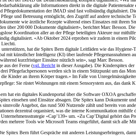
arfsabklärung alle Informationen direkt in die digitale Patientenakte
d Pflegedokumentation der IMAD sind fast vollständig digitalisiert. Dies
f die Pflege und Betreuung ermöglicht, den Zugriff auf andere technische
okumente wie ärztliche Rezepte während eines Einsatzes mit ihrem Sma
den über 200 000 Dokumente digitalisiert», berichtet Marc Besson. Di
ngslose Koordina­tion aller an der Pflege beteiligten Akteure nur mithi
ndig digitalisiert. «Ab Oktober 2024 erproben wir zudem in einem Pilo
 Liechti.
nterstützen, hat die Spitex Bern ­digitale Leitfäden wie das Hygiene-Too
bal mit künstlicher Intelligenz (KI) über laufende Pflegemassnahmen a
ährend kurzfristiger Einsätze nützlich sein», sagt Marc Besson.
ge aus der Ferne (
vgl. Bericht
in dieser Ausgabe). Die Kinderspitex der 
s drei Pflegefachpersonen werden sich in einem Stützpunkt um das Mon
die Kinder an ihrem Körper tragen.» Im Falle von Unregelmässigkeiten
elepflege: Sie rüstet Wohnungen mit einem Sensorystem aus, das dank K
Bern hat ein digitales Kundenportal über die Software OXOA geschaffe
er Spitex einsehen und Einsätze absagen. Die Spitex kann Dokumente 
es sinnvolle Angebot, das rund 500 Nutzende zählt und bereits von an
ationen dezentral organisiert, was die interne Kommunikation mithilfe d
Unternehmensstrategie «Cap’139» um. «Zu Cap’Digital gehört das Proj
n mehrere Tools wie Microsoft Teams eingeführt, damit sich alle Mita
Die Spitex Bern führt Gespräche mit anderen Leistungserbringern, dam