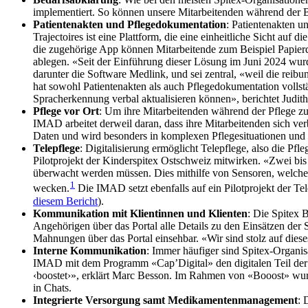
implementiert. So können unsere Mitarbeitenden während der Bed
Patientenakten und Pflegedokumentation
: Patientenakten un
Trajectoires ist eine Plattform, die eine einheitliche Sicht au
die zugehörige App können Mitarbeitende zum Beispiel Papierd
ablegen. «Seit der Einführung dieser Lösung im Juni 2024 wur
darunter die Software Medlink, und sei zentral, «weil die reibu
hat sowohl Patientenakten als auch Pflegedokumentation vollstä
Spracherkennung verbal aktualisieren können», berichtet Judith
Pflege vor Ort
: Um ihre Mitarbeitenden während der Pflege zu u
IMAD arbeitet derweil daran, dass ihre Mitarbeitenden sich ver
Daten und wird besonders in komplexen Pflegesituationen und w
Telepflege
: Digitalisierung ermöglicht Telepflege, also die Pfle
Pilotprojekt der Kinderspitex Ostschweiz mitwirken. «Zwei bi
überwacht werden müssen. Dies mithilfe von Sensoren, welche 
1
wecken.
Die IMAD setzt ebenfalls auf ein Pilotprojekt der T
diesem Bericht
).
Kommunikation mit Klientinnen und Klienten
: Die Spitex 
Angehörigen über das Portal alle Details zu den Einsätzen d
Mahnungen über das Portal einsehbar. «Wir sind stolz auf dies
Interne Kommunikation
: Immer häufiger sind Spitex-­Organis
IMAD mit dem Programm «Cap’Digital» den digitalen Teil der 
‹boostet›», erklärt Marc Besson. Im Rahmen von «Booost» wurde
in Chats.
Integrierte Versorgung samt Medikamenten­management
: 