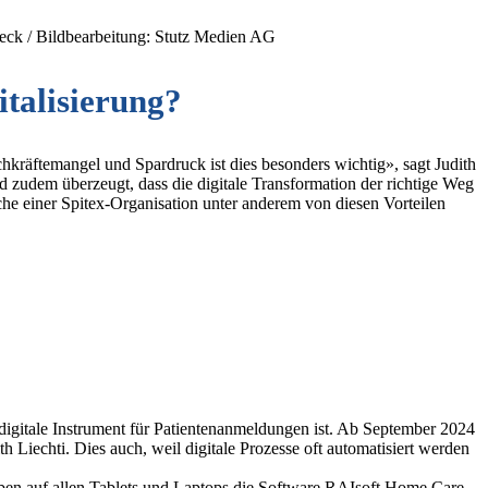
teck / Bildbearbeitung: Stutz Medien AG
italisierung?
achkräftemangel und Spardruck ist dies besonders wichtig», sagt Judith
d zudem überzeugt, dass die digitale Transformation der richtige Weg
che einer Spitex-Organisation unter anderem von diesen Vorteilen
 digitale Instrument für Patientenanmeldungen ist. Ab September 2024
h Liechti. Dies auch, weil digitale Prozesse oft automatisiert werden
haben auf allen Tablets und Laptops die Software RAIsoft Home Care