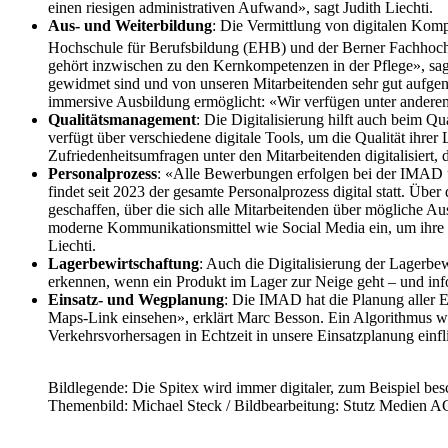
einen riesigen administrativen Aufwand», sagt Judith Liechti.
Aus- und Weiterbildung
: Die Vermittlung von digitalen Kom
Hochschule für Berufsbildung (EHB) und der Berner Fachhoch
gehört inzwischen zu den Kernkompetenzen in der Pflege», sa
gewidmet sind und von unseren Mitarbeitenden sehr gut auf
immersive Ausbildung ermöglicht: «Wir verfügen unter anderem 
Qualitätsmanagement
: Die Digitalisierung hilft auch beim 
verfügt über verschiedene digitale Tools, um die Qualität ihre
Zufriedenheitsumfragen unter den Mitarbeitenden digitalisiert, 
Personalprozess
: «Alle Bewerbungen erfolgen bei der IMAD übe
findet seit 2023 der gesamte Personalprozess digital statt. Ü
geschaffen, über die sich alle Mitarbeitenden über mögliche A
moderne Kommunikationsmittel wie Social Media ein, um ihre mod
Liechti.
Lagerbewirtschaftung
: Auch die Digitalisierung der Lagerbew
erkennen, wenn ein Produkt im Lager zur Neige geht – und info
Einsatz- und Wegplanung
: Die IMAD hat die Planung aller E
Maps-Link einsehen», erklärt Marc Besson. Ein Algorithmus we
Verkehrsvorhersagen in Echtzeit in unsere Einsatzplanung einf
Bildlegende: Die Spitex wird immer digitaler, zum Beispiel be
Themenbild: Michael Steck / Bildbearbeitung: Stutz Medien A