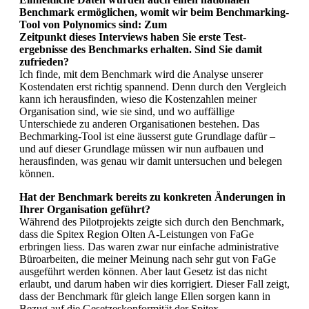
Benchmark ermöglichen, womit wir beim Benchmarking-
Tool von Polynomics sind: Zum
Zeitpunkt dieses Interviews haben Sie erste Test­
ergebnisse des Benchmarks erhalten. Sind Sie damit
zufrieden?
Ich finde, mit dem Benchmark wird die Analyse unserer
Kostendaten erst richtig spannend. Denn durch den Vergleich
kann ich herausfinden, wieso die Kostenzahlen meiner
Organisation sind, wie sie sind, und wo auffällige
Unterschiede zu anderen Organisationen bestehen. Das
Bechmarking-Tool ist eine äusserst gute Grundlage dafür –
und auf dieser Grundlage müssen wir nun aufbauen und
herausfinden, was genau wir damit untersuchen und belegen
können.
Hat der Benchmark bereits zu konkreten Änderungen in
Ihrer Organisation geführt?
Während des Pilotprojekts zeigte sich durch den Benchmark,
dass die Spitex Region Olten A-Leistungen von FaGe
erbringen liess. Das waren zwar nur einfache administrative
Büroarbeiten, die meiner Meinung nach sehr gut von FaGe
ausgeführt werden können. Aber laut Gesetz ist das nicht
erlaubt, und darum haben wir dies korrigiert. Dieser Fall zeigt,
dass der Benchmark für gleich lange Ellen sorgen kann in
Bezug auf die Gesetzeskonformität der Spitex-