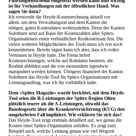
Führungsentscheide eingesetzt werden kann und wichtig
ist für Verhandlungen mit der öffentlichen Hand. Was
sagen Sie dazu?
Ich verwende die Heyde-Kostenrechnung aktuell vor
allem, um dem Verwaltungsrat und dem Kanton die
nötigen, guten Kostendaten weiterzuleiten. Denn der Kanton
Solothurn setzt auf Basis der Kostenzahlen aller Spitex-
Organisationen einen verbindlichen Restkostensatz fest. Die
vielen weiteren Möglichkeiten des Tools muss ich erst noch
kennenlernen. Bereits sagen kann ich aber, dass ich volles
Vertrauen in Heyde habe. Die Firma liefert
Kostenrechnungen, welche auf Rohdaten basieren, die
Realität abbilden und die von niemandem irgendwie
manipuliert werden können. Übrigens finanziert der Kanton
Solothurn das Heyde-Tool für Spitex-Organisationen mit
Leistungsauftrag, was ich für vorbildlich halte.
Dem «Spitex Magazin» wurde berichtet, mit dem Heyde-
Tool seien die B-Leistungen der Spitex Region Olten
plötzlich teurer als die A-Leistungen, obwohl das
Bundesgesetz über die Kranken­versicherung (KVG) den
umgekehrten Fall impliziert. Wie erklären Sie sich das?
Das Heyde-Tool zeigt erstmals detailliert auf, wo genau die
Kosten einer Spitex-Organisation anfallen. Es zeigt zum
Beispiel auch, welche Leistung genau wie viel Wegzeit