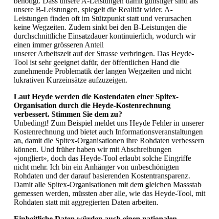
benötigt. Dass unsere A-Leistungen damit günstiger sind als
unsere B-Leistungen, spiegelt die Realität wider. A-
Leistungen finden oft im Stützpunkt statt und verursachen
keine Wegzeiten. Zudem sinkt bei den B-Leistungen die
durchschnittliche Einsatzdauer kontinuierlich, wodurch wir
einen immer grösseren Anteil
unserer Arbeitszeit auf der Strasse verbringen. Das Heyde-
Tool ist sehr geeignet dafür, der öffentlichen Hand die
zunehmende Problematik der langen Wegzeiten und nicht
lukrativen Kurzeinsätze aufzuzeigen.
Laut Heyde werden die Kostendaten einer Spitex-
Organisation durch die Heyde-Kostenrechnung
verbessert. Stimmen Sie dem zu?
Unbedingt! Zum Beispiel meldet uns Heyde Fehler in unserer
Kostenrechnung und bietet auch Informationsveranstaltungen
an, damit die Spitex-Organisa­tionen ihre Rohdaten verbessern
können. Und früher haben wir mit Abschreibungen
«jongliert», doch das Heyde-Tool erlaubt solche Eingriffe
nicht mehr. Ich bin ein Anhänger von unbeschönigten
Rohdaten und der darauf basierenden Kostentransparenz.
Damit alle ­Spitex-Organisationen mit dem gleichen Massstab
gemessen werden, müssten aber alle, wie das Heyde-Tool, mit
Rohdaten statt mit aggregierten Daten arbeiten.
Einheitliche Daten würden auch einen nationalen