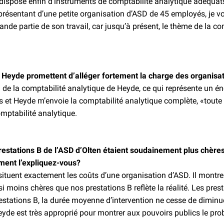
ose enfin d’instruments de comptabilité analytique adéquats et
résentant d’une petite organisation d’ASD de 45 employés, je voul
ande partie de son travail, car jusqu’à présent, le thème de la co
e Heyde promettent d’alléger fortement la charge des organisa
el de la comptabilité analytique de Heyde, ce qui représente un 
t Heyde m’envoie la comptabilité analytique complète, «toute cui
omptabilité analytique.
estations B de l’ASD d’Olten étaient soudainement plus chères 
ment l’expliquez-vous?
 situent exactement les coûts d’une organisation d’ASD. Il montr
i moins chères que nos prestations B reflète la réalité. Les prest
restations B, la durée moyenne d’intervention ne cesse de diminu
 Heyde est très approprié pour montrer aux pouvoirs publics le pr