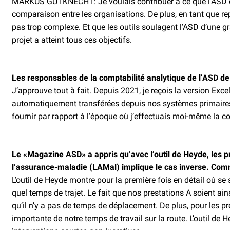
MARKUS GUTKNECHT: Je voulais contribuer à ce que l’ASD disp
comparaison entre les organisations. De plus, en tant que rep
pas trop complexe. Et que les outils soulagent l’ASD d’une gr
projet a atteint tous ces objectifs.
Les responsables de la comptabilité analytique de l’ASD d
J’approuve tout à fait. Depuis 2021, je reçois la version Exc
automatiquement transférées ­depuis nos systèmes primaires e
fournir par rapport à l’époque où j’effectuais moi-même la c
Le «Magazine ASD» a appris qu’avec l’outil de Heyde, les pr
l’assurance-maladie (LAMal) implique le cas inverse. Com
L’outil de Heyde montre pour la première fois en détail où se
quel temps de trajet. Le fait que nos prestations A soient ains
qu’il n’y a pas de temps de déplacement. De plus, pour les p
importante de notre temps de travail sur la route. L’outil de