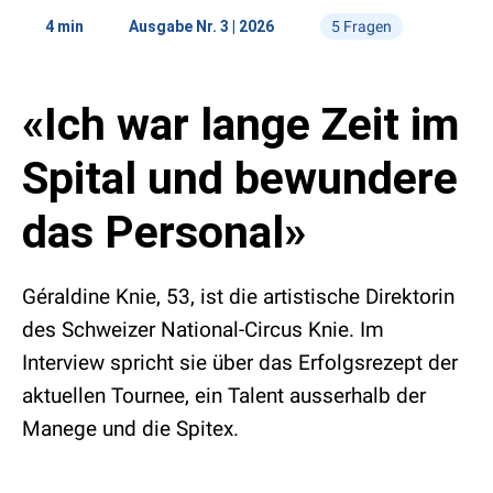
Marktplatz
Studien
4 min
Ausgabe Nr. 3 | 2026
5 Fragen
Menschen
«Ich war lange Zeit im
5 Fragen
Kontakt
Mediadaten
Abonnement
«Aufgeschnappt»
Spital und bewundere
Medientipp
das Personal»
Géraldine Knie, 53, ist die artistische Direktorin
des Schweizer National-Circus Knie. Im
Interview spricht sie über das Erfolgsrezept der
aktuellen Tournee, ein Talent ausserhalb der
Manege und die Spitex.