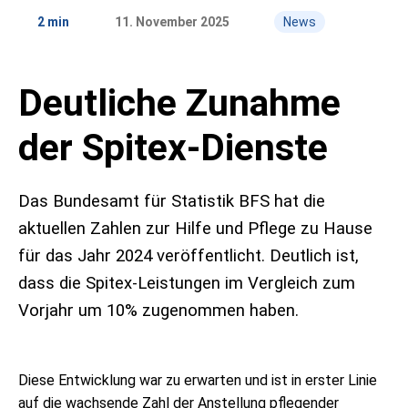
Marktplatz
Studien
2 min
11. November 2025
News
Menschen
Deutliche Zunahme
5 Fragen
Kontakt
Mediadaten
Abonnement
«Aufgeschnappt»
der Spitex-Dienste
Medientipp
Das Bundesamt für Statistik BFS hat die
aktuellen Zahlen zur Hilfe und Pflege zu Hause
für das Jahr 2024 veröffentlicht. Deutlich ist,
dass die Spitex-Leistungen im Vergleich zum
Vorjahr um 10% zugenommen haben.
Diese Entwicklung war zu erwarten und ist in erster Linie
auf die wachsende Zahl der Anstellung pflegender