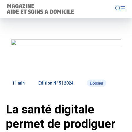
Home
Éditions
Rubriques
11 min
Édition N° 5 | 2024
Dossier
News
Care@Home 2040
La santé digitale
Dossier
Projets
À propos du Magazine ASD
permet de prodiguer
Aide et soins à domicile Suisse