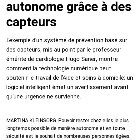
autonome grâce à des
Place de marché
Étude
capteurs
Personnes
5 questions
Contact
Données médiatiques
Abonnement
L’exemple d’un système de prévention basé sur
«Aperçu»
des capteurs, mis au point par le professeur
Conseil média
émérite de cardiologie Hugo Saner, montre
comment la technologie numérique peut
soutenir le travail de l’Aide et soins à domicile: un
logiciel intelligent émet un avertissement avant
qu’une urgence ne survienne.
MARTINA KLEINSORG. Pouvoir rester chez elles le plus
longtemps possible de manière autonome et en toute
sécurité est le souhait de nombreuses personnes âgées.