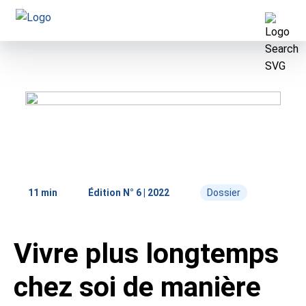
Home
Éditions
Rubriques
11 min
Édition N° 6 | 2022
Dossier
News
Care@Home 2040
Vivre plus longtemps
Dossier
Projets
À propos du Magazine ASD
chez soi de manière
Aide et soins à domicile Suisse