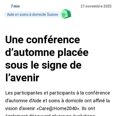
Place de marché
Étude
7 min
21 novembre 2025
Aide et soins à domicile Suisse
Personnes
5 questions
Contact
Données médiatiques
Abonnement
Une conférence
«Aperçu»
Conseil média
d’automne placée
sous le signe de
l’avenir
Les participantes et participants à la conférence
d’automne d’Aide et soins à domicile ont affiné la
vision d’avenir «Care@Home2040». Ils ont