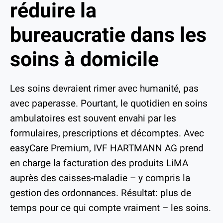
réduire la
Place de marché
Étude
bureaucratie dans les
Personnes
5 questions
soins à domicile
Contact
Données médiatiques
Abonnement
«Aperçu»
Les soins devraient rimer avec humanité, pas
Conseil média
avec paperasse. Pourtant, le quotidien en soins
ambulatoires est souvent envahi par les
formulaires, prescriptions et décomptes. Avec
easyCare Premium, IVF HARTMANN AG prend
en charge la facturation des produits LiMA
auprès des caisses-maladie – y compris la
gestion des ordonnances. Résultat: plus de
temps pour ce qui compte vraiment – les soins.