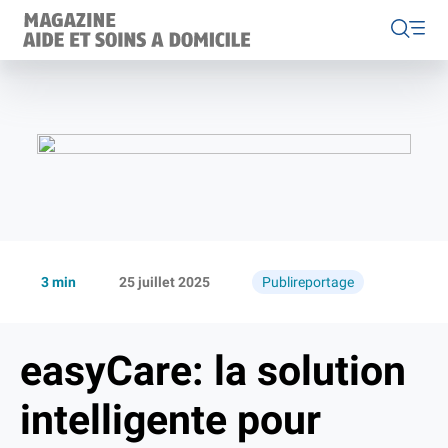
Home
Éditions
Rubriques
3 min
25 juillet 2025
Publireportage
News
Care@Home 2040
easyCare: la solution
Dossier
Projets
À propos du Magazine ASD
intelligente pour
Aide et soins à domicile Suisse