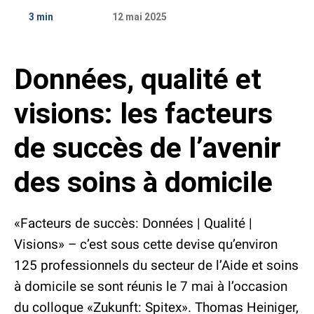
Place de marché
Étude
3 min
12 mai 2025
Personnes
Données, qualité et
5 questions
Contact
Données médiatiques
Abonnement
«Aperçu»
visions: les facteurs
Conseil média
de succès de l’avenir
des soins à domicile
«Facteurs de succès: Données | Qualité |
Visions» – c’est sous cette devise qu’environ
125 professionnels du secteur de l’Aide et soins
à domicile se sont réunis le 7 mai à l’occasion
du colloque «Zukunft: Spitex». Thomas Heiniger,