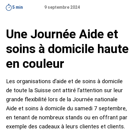
Place de marché
Étude
5 min
9 septembre 2024
Personnes
Une Journée Aide et
5 questions
Contact
Données médiatiques
Abonnement
«Aperçu»
soins à domicile haute
Conseil média
en couleur
Les organisations d’aide et de soins à domicile
de toute la Suisse ont attiré l’attention sur leur
grande flexibilité lors de la Journée nationale
Aide et soins à domicile du samedi 7 septembre,
en tenant de nombreux stands ou en offrant par
exemple des cadeaux à leurs clientes et clients.