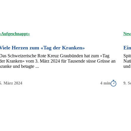
«Aufgeschnappt»
New
Viele Herzen zum «Tag der Kranken»
Ein
Das Schweizerische Rote Kreuz Graubünden hat zum «Tag
Spi
der Kranken» vom 3. März 2024 für Tausende süsse Grüsse an
Nat
kranke und betagte ...
und 
5. März 2024
4 min
9. 