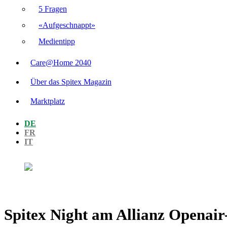
5 Fragen
«Aufgeschnappt»
Medientipp
Care@Home 2040
Über das Spitex Magazin
Marktplatz
DE
FR
IT
Spitex Night am Allianz Openai