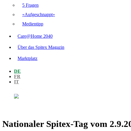
5 Fragen
«Aufgeschnappt»
Medientipp
Care@Home 2040
Über das Spitex Magazin
Marktplatz
DE
FR
IT
Nationaler Spitex-Tag vom 2.9.2