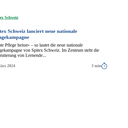
ex Schweiz
tex Schweiz lanciert neue nationale
agekampagne
e Pflege heisst» – so lautet die neue nationale
gekampagne von Spitex Schweiz. Im Zentrum steht die
rutierung von Lernende...
März 2024
3 min