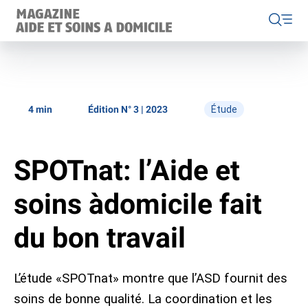
4 min
Édition N° 3 | 2023
Étude
Home
Éditions
SPOTnat: l’Aide et
soins àdomicile fait
Rubriques
News
du bon travail
Care@Home 2040
Dossier
Projets
À propos du Magazine ASD
L’étude «SPOTnat» montre que l’ASD fournit des
soins de bonne qualité. La coordination et les
Aide et soins à domicile Suisse