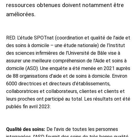
Place de marché
ressources obtenues doivent notamment être
Étude
améliorées.
Personnes
5 questions
Contact
Données médiatiques
Abonnement
RED. L’étude SPOTnat (coordination et qualité de l’aide et
«Aperçu»
des soins à domicile – une étude nationale) de l’Institut
des sciences infirmières de l’Université de Bâle vise à
Conseil média
assurer une meilleure compréhension de l’Aide et soins à
domicile (ASD). Une enquête a été menée en 2021 auprès
de 88 organisations d’aide et de soins à domicile. Environ
6000 directrices et directeurs d’établissements,
collaboratrices et collaborateurs, clientes et clients et
leurs proches ont participé au total. Les résultats ont été
publiés fin avril 2023:
Qualité des soins:
De l’avis de toutes les personnes
interrogées, l’ASD fournit des soins de très bonne qualité.