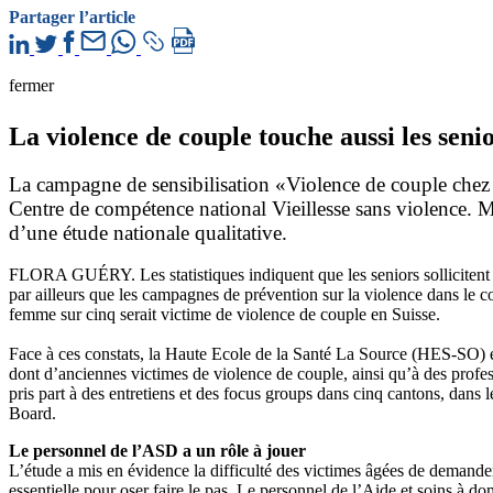
Partager l’article
fermer
La violence de couple touche aussi les seni
La campagne de sensibilisation «Violence de couple chez 
Centre de compétence national Vieillesse sans violence. Men
d’une étude nationale qualitative.
FLORA GUÉRY. Les statistiques indiquent que les seniors sollicitent 
par ailleurs que les campagnes de prévention sur la violence dans le co
femme sur cinq serait victime de violence de couple en Suisse.
Face à ces constats, la Haute Ecole de la Santé La Source (HES-SO) et
dont d’anciennes victimes de violence de couple, ainsi qu’à des profes
pris part à des entretiens et des focus groups dans cinq cantons, dans 
Board.
Le personnel de l’ASD a un rôle à jouer
L’étude a mis en évidence la difficulté des victimes âgées de demander
essentielle pour oser faire le pas. Le personnel de l’Aide et soins à dom