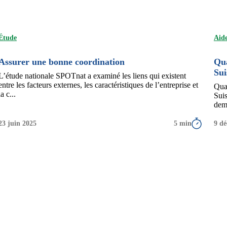
Étude
Aide
Assurer une bonne coordination
Qua
Sui
L’étude nationale SPOTnat a examiné les liens qui existent
entre les facteurs externes, les caractéristiques de l’entreprise et
Quat
la c...
Sui
dem
23 juin 2025
5 min
9 d