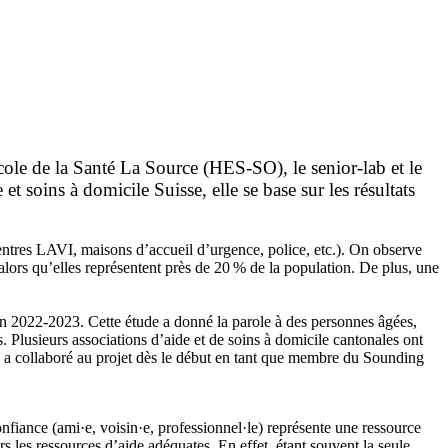
ole de la Santé La Source (HES-SO), le senior-lab et le
 soins à domicile Suisse, elle se base sur les résultats
entres LAVI, maisons d’accueil d’urgence, police, etc.). On observe
 alors qu’elles représentent près de 20 % de la population. De plus, une
 en 2022-2023. Cette étude a donné la parole à des personnes âgées,
 Plusieurs associations d’aide et de soins à domicile cantonales ont
sse a collaboré au projet dès le début en tant que membre du Sounding
nfiance (ami·e, voisin·e, professionnel·le) représente une ressource
ers les ressources d’aide adéquates. En effet, étant souvent la seule