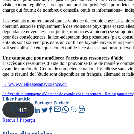
visite externe régulière, il occupe une position privilégiée pour détec
charge qui fournit de nombreux conseils, outils et informations», in
Les résultats montrent aussi que la violence de couple chez les senio
coercitif, associée fréquemment à des violences physiques et sexuelles; 
dépendance envers le·la conjoint·e, non-accès à internet) se surajouten
peur des conséquences, la non-adaptation des prestations (p.ex. consu
enfants sont souvent pris dans un conflit de loyauté envers leurs parent
soit sensibilisé à cette question et outillé face à ces situations», rel
Une campagne pour améliorer l’accès aux ressources d’aide
L’accès aux ressources d’aide doit pouvoir se faire de manière confide
avant le numéro du Centre de compétence national Vieillesse sans violen
que le résumé de l’étude sont disponibles en français, allemand et ital
→ www.vieillessesansviolence.ch
Le flyer de la campagne «Violence de couple chez les seniors – Il n’est jamais tr
Liker l’article
Partager l’article
417
Retour à l’aperçu