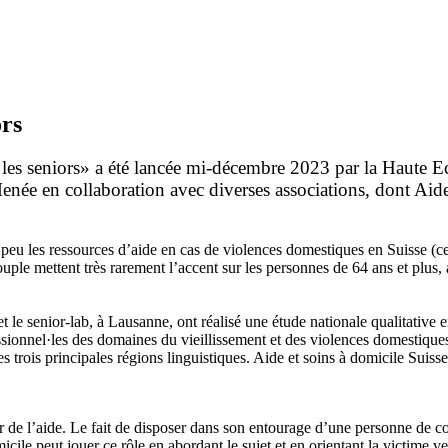
ors
les seniors» a été lancée mi-décembre 2023 par la Haute Ec
ée en collaboration avec diverses associations, dont Aide et
peu les ressources d’aide en cas de violences domestiques en Suisse (c
uple mettent très rarement l’accent sur les personnes de 64 ans et plus,
 le senior-lab, à Lausanne, ont réalisé une étude nationale qualitative
sionnel·les des domaines du vieillissement et des violences domestiques.
les trois principales régions linguistiques. Aide et soins à domicile Sui
 de l’aide. Le fait de disposer dans son entourage d’une personne de co
icile peut jouer ce rôle en abordant le sujet et en orientant la victime v