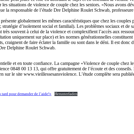
ter les situations de violence de couple chez les seniors. «Nous avons dé
dique la responsable de l’étude Dre Delphine Roulet Schwab, professeu
rs présente globalement les mêmes caractéristiques que chez les couples
stratégie d’isolement social et familial). Les problèmes sociaux et de sa
t très souvent à celui de la violence et complexifient l’accès aux ressou
ltation uniquement sur place) et les normes générationnelles constituent
s, craignent de faire éclater la famille ou sont dans le déni. Il est donc
ève Dre Delphine Roulet Schwab.
ntielle et en toute confiance. La campagne «Violence de couple chez les
ce 0848 00 13 13, qui offre gratuitement de l’écoute et des conseils. Le
ien sur le site www.vieillessesansviolence. L’étude complète sera publié
op tard pour demander de l’aide!»
Herunterladen