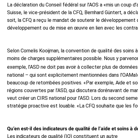
La déclaration du Conseil fédéral sur l’AOS a «mis un coup d’
Suisse, le vice-président de la CFQ, Bernhard Güntert, a déc
soit, la CFQ a reçu le mandat de soutenir le développement 
développement ou de mise en œuvre en lien avec les contrats
Selon Cornelis Kooijman, la convention de qualité des soins à 
moins de charges supplémentaires possible. Nous y parvenons
exemple, l’ASD ne doit pas avoir à collecter plus de donné
national – qui sont explicitement mentionnées dans l’OAMal»
beaucoup de retombées positives. «Par exemple, Aide et soi
régions couvertes par l’ASD, qui discutera dorénavant de mani
veut créer un CIRS national pour l’ASD. Lors du second seme
stratégie proactive est louable. «La CFQ souhaite que les fo
Qu’en est-il des indicateurs de qualité de l’aide et soins à 
Les indicateurs de qualité (IQ) constituent un autre