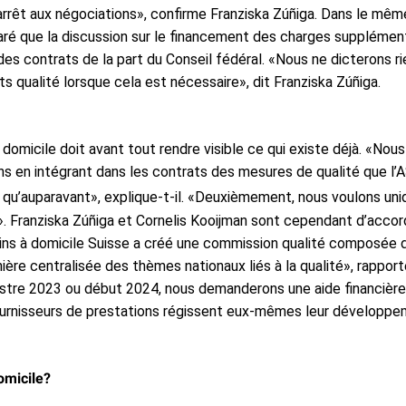
arrêt aux négociations», confirme Franziska Zúñiga. Dans le même 
laré que la discussion sur le financement des charges supplément
des contrats de la part du Conseil fédéral. «Nous ne dicterons r
 qualité lorsque cela est nécessaire», dit Franziska Zúñiga.
domicile doit avant tout rendre visible ce qui existe déjà. «Nous 
 en intégrant dans les contrats des mesures de qualité que l’A
es qu’auparavant», explique-t-il. «Deuxièmement, nous voulons
. Franziska Zúñiga et Cornelis Kooijman sont cependant d’accord
ns à domicile Suisse a créé une commission qualité composée d
ère centralisée des thèmes nationaux liés à la qualité», rapport
stre 2023 ou début 2024, nous demanderons une aide financière 
urnisseurs de prestations régissent eux-mêmes leur développemen
domicile?