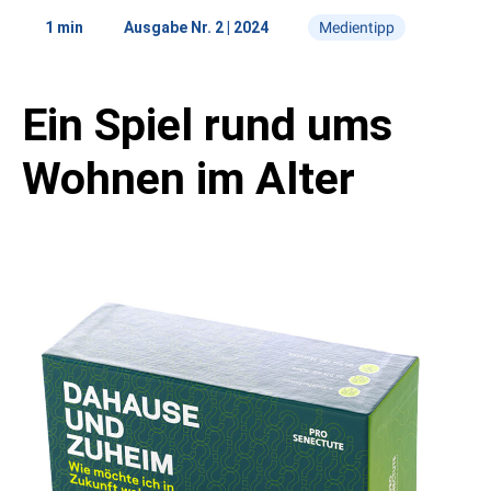
Marktplatz
Studien
1 min
Ausgabe Nr. 2 | 2024
Medientipp
Menschen
Ein Spiel rund ums
5 Fragen
Kontakt
Mediadaten
Abonnement
«Aufgeschnappt»
Wohnen im Alter
Medientipp