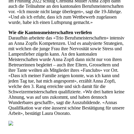
Im Frühling 2022 schlug Christina Müller Anna Zopfi dann
auch die Teilnahme an den kantonalen Berufsmeisterschaften
vor. «Ich musste nicht lange überlegen», sagt die 19-Jährige.
«Und als ich erfuhr, dass ich zum Wettbewerb zugelassen
wurde, habe ich einen Luftsprung gemacht.»
Wie die Kantonsmeisterschaften verliefen
Daraufhin arbeitete das «Trio Berufsmeisterschaften» intensiv
an Anna Zopfis Kompetenzen. Und es analysierte Strategien,
mit welchen die junge Frau ihre Nervosität sowie Stress und
Lampenfieber zügeln kann. An den kantonalen
Meisterschaften wurde Anna Zopfi dann nicht nur von ihren
Betreuerinnen begleitet – auch ihre Eltern, Grosseltern und
ihre Tante weilten als Mitglieder ihres «Fanclubs» vor Ort.
«Dass ich meiner Familie zeigen konnte, was ich kann und
jeden Tag tue, hat mich angespornt», erzählt Anna Zopfi,
welche den 3. Rang erreichte und sich damit für die
Schweizermeisterschaften qualifizierte. «Wir drei hatten keine
Ahnung, was auf uns zukommt, und haben dennoch
Wunderbares geschafft», sagt die Auszubildende. «Annas
Qualifikation war eine äusserst schöne Bestätigung für unsere
Arbeit», bestätigt Laura Onorato.