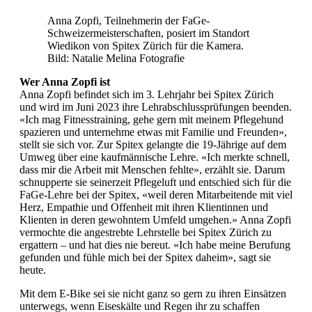
Anna Zopfi, Teilnehmerin der FaGe-
Schweizermeisterschaften, posiert im Standort
Wiedikon von Spitex Zürich für die Kamera.
Bild: Natalie Melina Fotografie
Wer Anna Zopfi ist
Anna Zopfi befindet sich im 3. Lehrjahr bei Spitex Zürich
und wird im Juni 2023 ihre Lehrabschlussprüfungen beenden.
«Ich mag Fitnesstraining, gehe gern mit meinem Pflegehund
spazieren und unternehme etwas mit Familie und Freunden»,
stellt sie sich vor. Zur Spitex gelangte die 19-Jährige auf dem
Umweg über eine kaufmännische Lehre. «Ich merkte schnell,
dass mir die Arbeit mit Menschen fehlte», erzählt sie. Darum
schnupperte sie seinerzeit Pflegeluft und entschied sich für die
FaGe-Lehre bei der Spitex, «weil deren Mitarbeitende mit viel
Herz, Empathie und Offenheit mit ihren Klientinnen und
Klienten in deren gewohntem Umfeld umgehen.» Anna Zopfi
vermochte die angestrebte Lehrstelle bei Spitex Zürich zu
ergattern – und hat dies nie bereut. «Ich habe meine Berufung
gefunden und fühle mich bei der Spitex daheim», sagt sie
heute.
Mit dem E-Bike sei sie nicht ganz so gern zu ihren Einsätzen
unterwegs, wenn Eiseskälte und Regen ihr zu schaffen