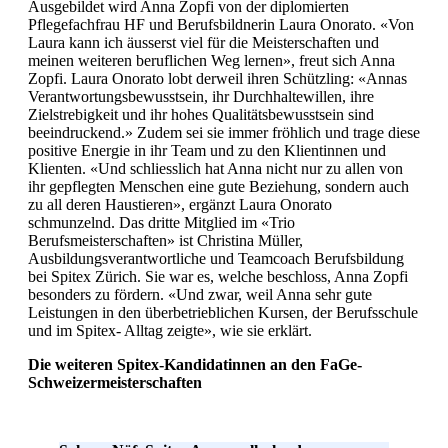
Ausgebildet wird Anna Zopfi von der diplomierten
Pflegefachfrau HF und Berufsbildnerin Laura Onorato. «Von
Laura kann ich äusserst viel für die Meisterschaften und
meinen weiteren beruflichen Weg lernen», freut sich Anna
Zopfi. Laura Onorato lobt derweil ihren Schützling: «Annas
Verantwortungsbewusstsein, ihr Durchhaltewillen, ihre
Zielstrebigkeit und ihr hohes Qualitätsbewusstsein sind
beeindruckend.» Zudem sei sie immer fröhlich und trage diese
positive Energie in ihr Team und zu den Klientinnen und
Klienten. «Und schliesslich hat Anna nicht nur zu allen von
ihr gepflegten Menschen eine gute Beziehung, sondern auch
zu all deren Haustieren», ergänzt Laura Onorato
schmunzelnd. Das dritte Mitglied im «Trio
Berufsmeisterschaften» ist Christina Müller,
Ausbildungsverantwortliche und Teamcoach Berufsbildung
bei Spitex Zürich. Sie war es, welche beschloss, Anna Zopfi
besonders zu fördern. «Und zwar, weil Anna sehr gute
Leistungen in den überbetrieblichen Kursen, der Berufsschule
und im Spitex- Alltag zeigte», wie sie erklärt.
Die weiteren Spitex-Kandidatinnen an den FaGe-
Schweizermeisterschaften