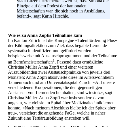
Stadt Luzern. «Bemerkenswert ist, dass Simona die
Einzige auf dem Podest der kantonalen
Meisterschaften war, die sich noch in Ausbildung
befand», sagt Karin Hirschle.
Wie es zu Anna Zopfis Teilnahme kam
Im Kanton Zürich hat die Kampagne «Talentförderung Plus»
der Bildungsdirektion zum Ziel, dass begabte Lernende
systematisch identifiziert und gefördert werden –
beispielsweise mit Austauschprogrammen und der Teilnahme
1
an Berufsmeisterschaften
. Passend dazu ermöglichte
Christina Müller Anna Zopfi und einer weiteren
Auszubildenden zwei Austauschpraktika von jeweils drei
Monaten; Anna Zopfi absolvierte diese im Alterswohnheim
Tannenrauch und am Universitätsspital Zürich. «Auf unsere
verschiedenen Kooperationen, die den gegenseitigen
Austausch von Lernenden beinhalten, sind wir stolz», sagt
Christina Müller. Anna Zopfi war insbesondere davon
angetan, wie viel sie im Spital über Medizinaltechnik lernen
konnte. «Nach meinem Abschluss bleibe ich der Spitex aber
treu», versichert die angehende FaGe, welche in naher
Zukunft eine Tertiärausbildung anstreben will.