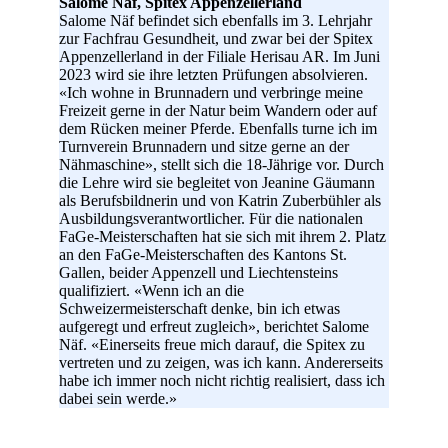
Salome Näf, Spitex Appenzellerland
Salome Näf befindet sich ebenfalls im 3. Lehrjahr
zur Fachfrau Gesundheit, und zwar bei der Spitex
Appenzellerland in der Filiale Herisau AR. Im Juni
2023 wird sie ihre letzten Prüfungen absolvieren.
«Ich wohne in Brunnadern und verbringe meine
Freizeit gerne in der Natur beim Wandern oder auf
dem Rücken meiner Pferde. Ebenfalls turne ich im
Turnverein Brunnadern und sitze gerne an der
Nähmaschine», stellt sich die 18-Jährige vor. Durch
die Lehre wird sie begleitet von Jeanine Gäumann
als Berufsbildnerin und von Katrin Zuberbühler als
Ausbildungsverantwortlicher. Für die nationalen
FaGe-Meisterschaften hat sie sich mit ihrem 2. Platz
an den FaGe-Meisterschaften des Kantons St.
Gallen, beider Appenzell und Liechtensteins
qualifiziert. «Wenn ich an die
Schweizermeisterschaft denke, bin ich etwas
aufgeregt und erfreut zugleich», berichtet Salome
Näf. «Einerseits freue mich darauf, die Spitex zu
vertreten und zu zeigen, was ich kann. Andererseits
habe ich immer noch nicht richtig realisiert, dass ich
dabei sein werde.»