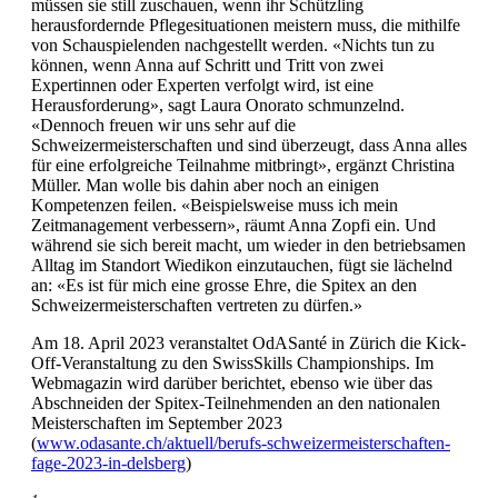
müssen sie still zuschauen, wenn ihr Schützling
herausfordernde Pflegesituationen meistern muss, die mithilfe
von Schauspielenden nachgestellt werden. «Nichts tun zu
können, wenn Anna auf Schritt und Tritt von zwei
Expertinnen oder Experten verfolgt wird, ist eine
Herausforderung», sagt Laura Onorato schmunzelnd.
«Dennoch freuen wir uns sehr auf die
Schweizermeisterschaften und sind überzeugt, dass Anna alles
für eine erfolgreiche Teilnahme mitbringt», ergänzt Christina
Müller. Man wolle bis dahin aber noch an einigen
Kompetenzen feilen. «Beispielsweise muss ich mein
Zeitmanagement verbessern», räumt Anna Zopfi ein. Und
während sie sich bereit macht, um wieder in den betriebsamen
Alltag im Standort Wiedikon einzutauchen, fügt sie lächelnd
an: «Es ist für mich eine grosse Ehre, die Spitex an den
Schweizermeisterschaften vertreten zu dürfen.»
Am 18. April 2023 veranstaltet OdASanté in Zürich die Kick-
Off-Veranstaltung zu den SwissSkills Championships. Im
Webmagazin wird darüber berichtet, ebenso wie über das
Abschneiden der Spitex-Teilnehmenden an den nationalen
Meisterschaften im September 2023
(
www.odasante.ch/aktuell/berufs-schweizermeisterschaften-
fage-2023-in-delsberg
)