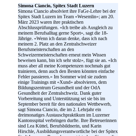
Simona Ciancio, Spitex Stadt Luzern
Simona Ciancio absolviert ihre FaGe-Lehre bei der
Spitex Stadt Luzern im Team «Wesemlin»; am 20.
März 2023 waren ihre praktischen
Abschlussprüfungen. «Ich treibe als Ausgleich zu
meinem Berufsalltag gerne Sport», sagt die 18-
Jährige. «Wenn ich daran denke, dass ich nach
meinem 2. Platz an den Zentralschweizer
Berufsmeisterschaften an den
Schweizermeisterschaften erneut mein Wissen
beweisen kann, bin ich sehr stolz», fügt sie an. «Ich
muss aber all meine Kompetenzen nochmals gut
trainieren, denn auch den Besten könnten einfache
Fehler passieren.» Im Sommer wird sie zudem
einige Trainings mit «Xund» absolvieren, dem
Bildungszentrum Gesundheit und der OdA
Gesundheit der Zentralschweiz. Dank guter
Vorbereitung und Unterstützung sei sie bis im
September bereit für den nationalen Wettbewerb,
sagt Simona Ciancio, die im 2. Lehrjahr ein
dreimonatiges Austauschpraktikum im Luzerner
Kantonsspital verbringen durfte. Ihre Betreuerinnen
sind Lea Küttel, Berufsbildnerin, und Karin
Hirschle, Ausbildungsverantwortliche bei der Spitex