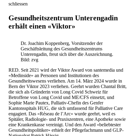
schliessen
Gesundheitszentrum Unterengadin
erhält einen «Viktor»
Dr. Joachim Koppenberg, Vorsitzender der
Geschäftsleitung des Gesundheitszentrums
Unterengadin, freut sich über die Auszeichnung.
Bild: zvg
RED. Seit 2021 wird der Viktor Award von santemedia und
«Medinside» an Personen und Institutionen des
Gesundheitswesens verliehen. Am 14. März 2024 wurde in
Bern der Viktor 2023 verliehen. Geehrt wurden Chantal Britt,
die sich als Gründerin von Long Covid Schweiz für
Betroffene von Long Covid und ME/CFS einsetzt, und
Sophie Marie Pautex, Palliativ-Chefin des Genfer
Kantonsspitals HUG, die sich umfassend für Palliative Care
engagiert. Das «Réseau de l’Arc» wurde geehrt, weil es
Spitäler, Radiologie- und Praxiszentren, eine Apotheke sowie
eine Krankenkasse vereinigt. Und den Award «beliebtester
Gesundheitspolitiker» erhielt der Pflegefachmann und GLP-
Nationalrat Patrick Hässig.