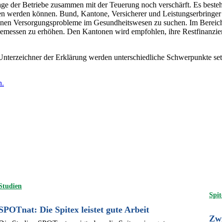
Lage der Betriebe zusammen mit der Teuerung noch verschärft. Es beste
 werden können. Bund, Kantone, Versicherer und Leistungserbringer s
ndenen Versorgungsprobleme im Gesundheitswesen zu suchen. Im Bereich
ngemessen zu erhöhen. Den Kantonen wird empfohlen, ihre Restfinanzie
Unterzeichner der Erklärung werden unterschiedliche Schwerpunkte set
h.
Studien
Spit
SPOTnat: Die Spitex leistet gute Arbeit
Zwi