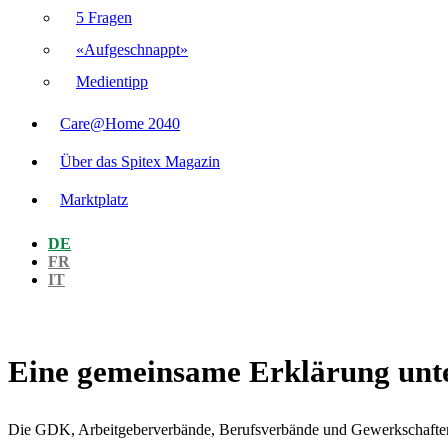
5 Fragen
«Aufgeschnappt»
Medientipp
Care@Home 2040
Über das Spitex Magazin
Marktplatz
DE
FR
IT
Eine gemeinsame Erklärung unte
Die GDK, Arbeitgeberverbände, Berufsverbände und Gewerkschaften 